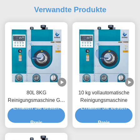
Verwandte Produkte
80L 8KG
10 kg vollautomatische
Reinigungsmaschine GX-
Reinigungsmaschine
Erhalten Sie besten
8 15-20 Waschzeit
Erhalten Sie besten
Preis
Preis