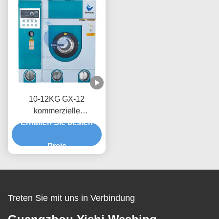
10-12KG GX-12
kommerzielle
Reinigungsmaschine
Erhalten Sie besten
130L
Preis
Treten Sie mit uns in Verbindung