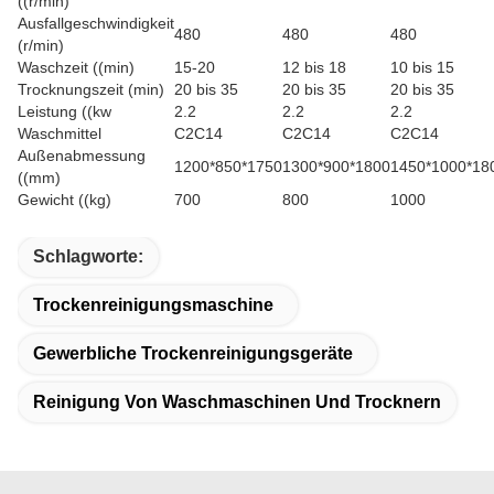
((r/min)
Ausfallgeschwindigkeit
480
480
480
(r/min)
Waschzeit ((min)
15-20
12 bis 18
10 bis 15
Trocknungszeit (min)
20 bis 35
20 bis 35
20 bis 35
Leistung ((kw
2.2
2.2
2.2
Waschmittel
C2C14
C2C14
C2C14
Außenabmessung
1200*850*1750
1300*900*1800
1450*1000*18
((mm)
Gewicht ((kg)
700
800
1000
Schlagworte:
Trockenreinigungsmaschine
Gewerbliche Trockenreinigungsgeräte
Reinigung Von Waschmaschinen Und Trocknern