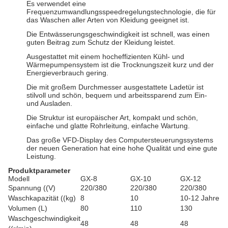
Es verwendet eine
Frequenzumwandlungsspeedregelungstechnologie, die für
das Waschen aller Arten von Kleidung geeignet ist.
Die Entwässerungsgeschwindigkeit ist schnell, was einen
guten Beitrag zum Schutz der Kleidung leistet.
Ausgestattet mit einem hocheffizienten Kühl- und
Wärmepumpensystem ist die Trocknungszeit kurz und der
Energieverbrauch gering.
Die mit großem Durchmesser ausgestattete Ladetür ist
stilvoll und schön, bequem und arbeitssparend zum Ein-
und Ausladen.
Die Struktur ist europäischer Art, kompakt und schön,
einfache und glatte Rohrleitung, einfache Wartung.
Das große VFD-Display des Computersteuerungssystems
der neuen Generation hat eine hohe Qualität und eine gute
Leistung.
Produktparameter
Modell
GX-8
GX-10
GX-12
Spannung ((V)
220/380
220/380
220/380
Waschkapazität ((kg)
8
10
10-12 Jahre
Volumen (L)
80
110
130
Waschgeschwindigkeit
48
48
48